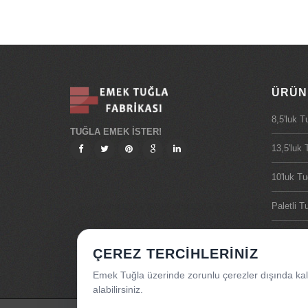
ÜRÜN
8,5'luk T
TUĞLA EMEK İSTER!
13,5'luk 
10'luk Tu
Paletli T
Yığma T
ÇEREZ TERCIHLERINIZ
15'lik Tu
Emek Tuğla üzerinde zorunlu çerezler dışında kalan
alabilirsiniz.