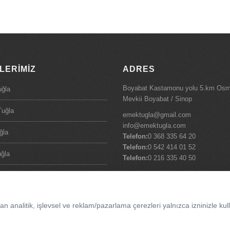
LERIMIZ
ADRES
Boyabat Kastamonu yolu 5.km Os
uğla
Mevkii Boyabat / Sinop
Tuğla
emektugla@gmail.com
info@emektugla.com
ğla
Telefon:
0 368 335 64 20
Telefon:
0 542 414 01 52
uğla
Telefon:
0 216 335 40 50
uğla
ğla
 analitik, işlevsel ve reklam/pazarlama çerezleri yalnızca izninizle kull