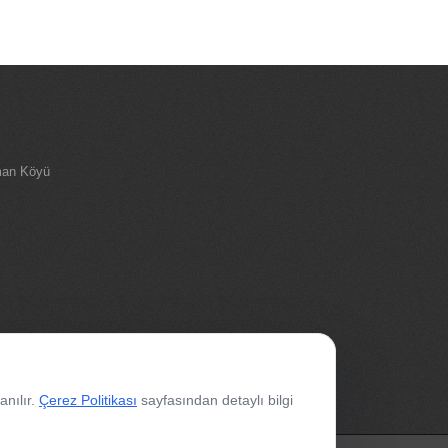
man Köyü
anılır.
Çerez Politikası
sayfasından detaylı bilgi