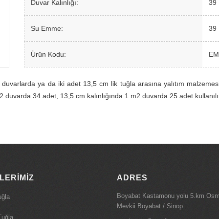
Duvar Kalınlığı:
39
Su Emme:
39
Ürün Kodu:
EM
me duvarlarda ya da iki adet 13,5 cm lik tuğla arasına yalıtım malzemes
m2 duvarda 34 adet, 13,5 cm kalınlığında 1 m2 duvarda 25 adet kullanılı
LERIMIZ
ADRES
Boyabat Kastamonu yolu 5.km Os
uğla
Mevkii Boyabat / Sinop
Tuğla