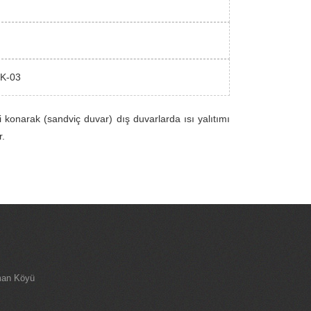
K-03
i konarak (sandviç duvar) dış duvarlarda ısı yalıtımı
r.
man Köyü