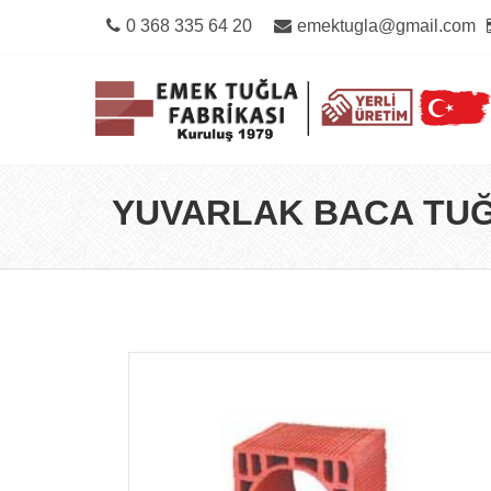
0 368 335 64 20
emektugla@gmail.com
YUVARLAK BACA TU